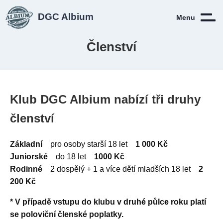
DGC Albium
Menu
Členství
Klub DGC Albium nabízí tři druhy
členství
Základní
pro osoby starší 18 let
1 000 Kč
Juniorské
do 18 let
100
0 Kč
Rodinné
2 dospělý + 1 a více dětí mladších 18 let
2
200 Kč
* V případě vstupu do klubu v druhé půlce roku platí
se poloviční členské poplatky.