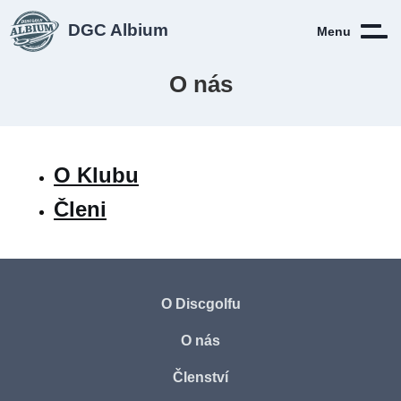
DGC Albium
Menu
O nás
O Klubu
Členi
O Discgolfu
O nás
Členství