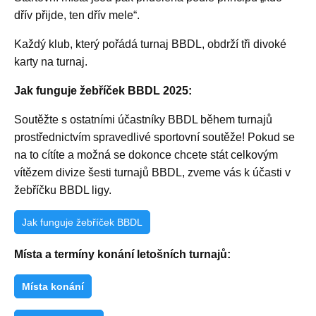
dřív přijde, ten dřív mele“.
Každý klub, který pořádá turnaj BBDL, obdrží tři divoké
karty na turnaj.
Jak funguje žebříček BBDL 2025:
Soutěžte s ostatními účastníky BBDL během turnajů
prostřednictvím spravedlivé sportovní soutěže! Pokud se
na to cítíte a možná se dokonce chcete stát celkovým
vítězem divize šesti turnajů BBDL, zveme vás k účasti v
žebříčku BBDL ligy.
Jak funguje žebříček BBDL
Místa a termíny konání letošních turnajů:
Místa konání