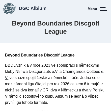
DGC Albium
Menu
Beyond Boundaries Discgolf
League
Beyond Boundaries Discgolf League
BBDL vznikla v roce 2023 ve spolupráci s německými
kluby
N8fiwa Discgonauts e.V.
a
Chaingaroos Cottbus e.
V.
ve snaze spojit české a německé hráče. Jedná se o
mezinárodní ligu čítající pro rok 2026 celkem 6 turnajů, z
nichž se dva konají v ČR, dva v Německu a dva v Polsku.
V rámci discgolfového klubu Albium se jedná o vůbec
první ligu tohoto formátu.