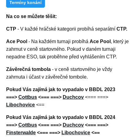
Termíny konání
Na co se můžete těšit:
CTP
- V každé hráčské kategorii probíhá separátní
CTP.
Ace Pool
- Na každém turnaji probíhá
Ace Pool
, který je
zahrnut v ceně startovného. Pokud v daném turnaji
nepadne ESO, tak proběhne před vyhlášením CTP.
Závěrečná tombola
- v ceně startovného je vždy
zahrnuta i účast v závěrečné tombole.
Pokud Vás zajímá jak to vypadalo v BBDL 2023
===>
Cottbus
<=== ===>
Duchcov
<=== ===>
Libochovice
<==
Pokud Vás zajímá jak to vypadalo v BBDL 2024
===>
Cottbus
<=== ===>
Duchcov
<=== ===>
Finsterwalde
<=== ===>
Libochovice
<==