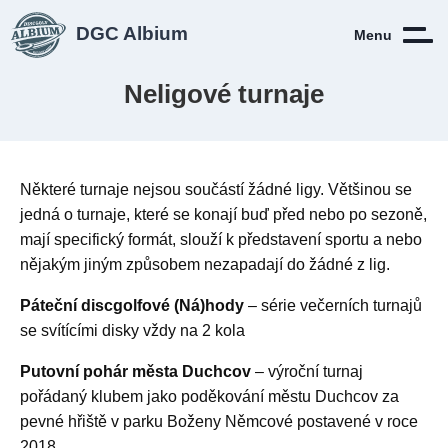
DGC Albium
Menu
Neligové turnaje
Některé turnaje nejsou součástí žádné ligy. Většinou se
jedná o turnaje, které se konají buď před nebo po sezoně,
mají specifický formát, slouží k představení sportu a nebo
nějakým jiným způsobem nezapadají do žádné z lig.
Páteční discgolfové (Ná)hody
– série večerních turnajů
se svítícími disky vždy na 2 kola
Putovní pohár města Duchcov
– výroční turnaj
pořádaný klubem jako poděkování městu Duchcov za
pevné hřiště v parku Boženy Němcové postavené v roce
2018